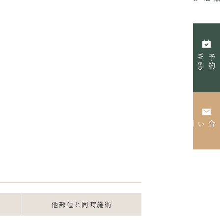
W
e
b
予
約
他部位と同時施術