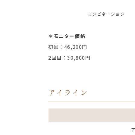
コンビネーション
＊モニター価格
初回：
46,200
円
2
回目：
30,800
円
アイライン