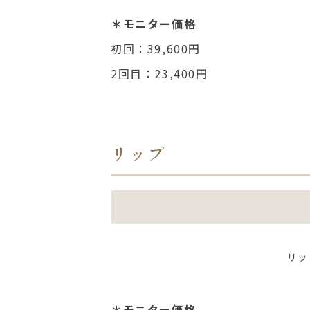
＊モニター価格
初回：39
,600
円
2
回目：23
,400
円
リップ
リッ
＊モニター価格